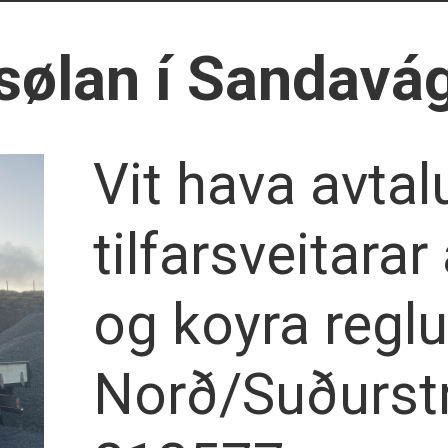
sølan í Sandavág
Vit hava avtal
tilfarsveitar
og koyra reglul
Norð/Suðurst