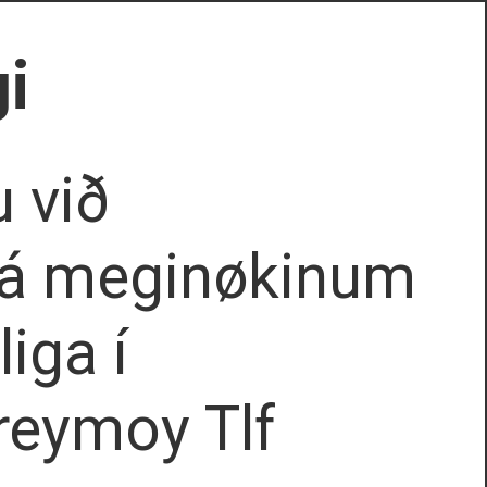
i
u við
ar á meginøkinum
iga í
reymoy Tlf