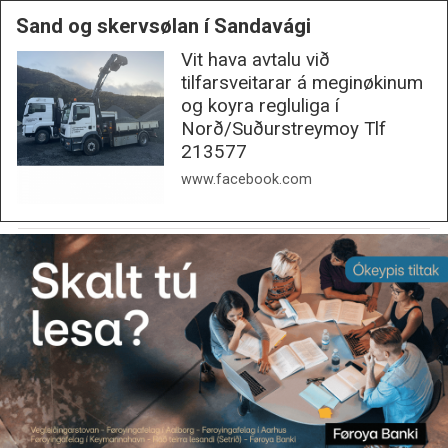
Sand og skervsølan í Sandavági
Vit hava avtalu við
tilfarsveitarar á meginøkinum
og koyra regluliga í
Norð/Suðurstreymoy Tlf
213577
www.facebook.com