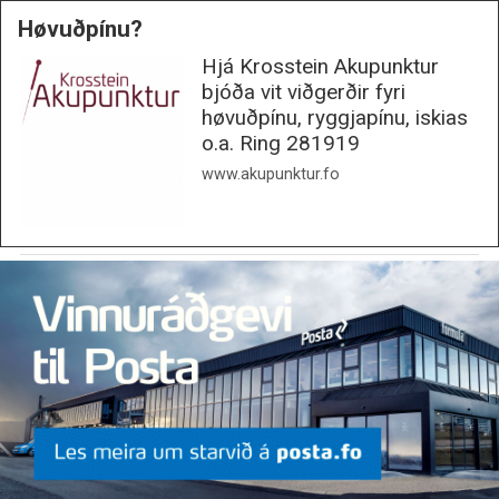
Høvuðpínu?
Hjá Krosstein Akupunktur
bjóða vit viðgerðir fyri
høvuðpínu, ryggjapínu, iskias
o.a. Ring 281919
www.akupunktur.fo