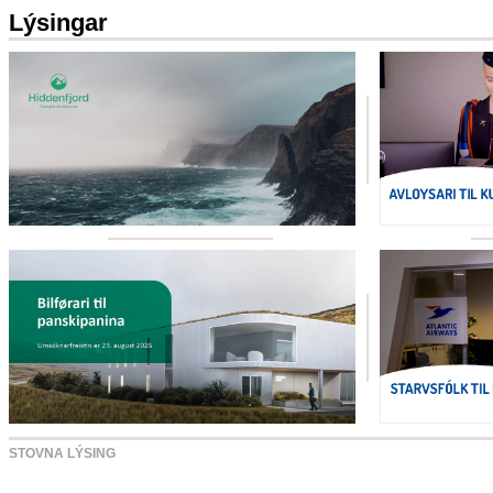
Lýsingar
STOVNA LÝSING