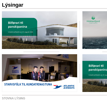
Lýsingar
STOVNA LÝSING