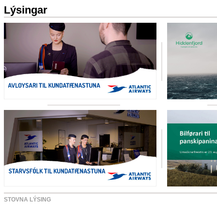
Lýsingar
STOVNA LÝSING