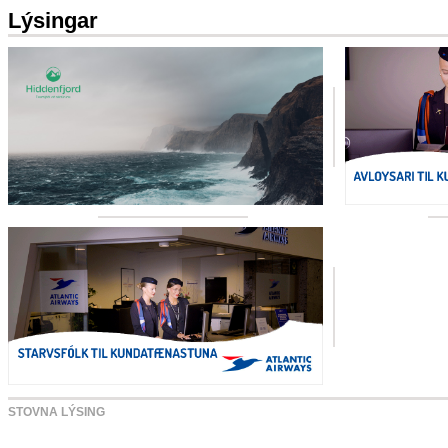
Lýsingar
STOVNA LÝSING