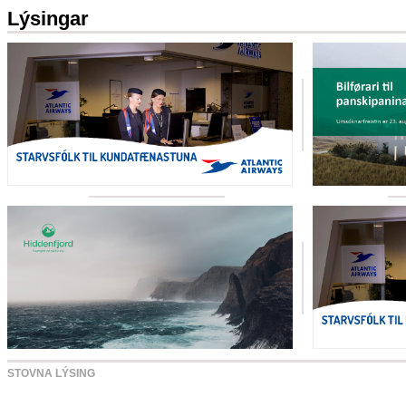
Lýsingar
STOVNA LÝSING