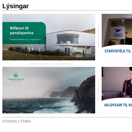
Lýsingar
STOVNA LÝSING