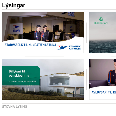
Lýsingar
STOVNA LÝSING