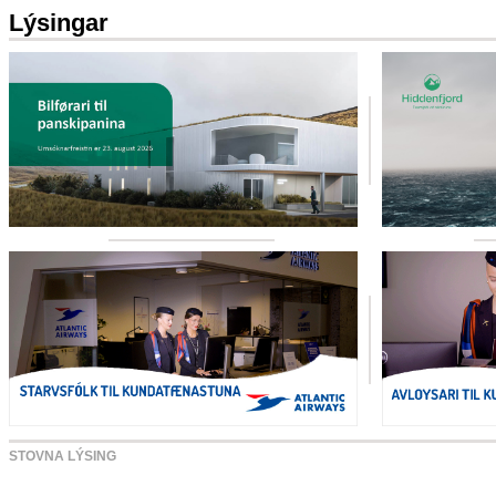
Lýsingar
STOVNA LÝSING