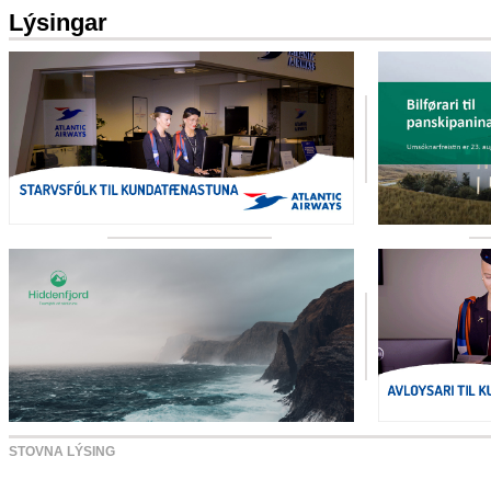
Lýsingar
STOVNA LÝSING