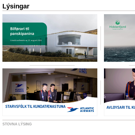
Lýsingar
STOVNA LÝSING