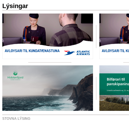
Lýsingar
STOVNA LÝSING