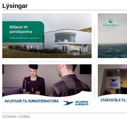
Lýsingar
STOVNA LÝSING