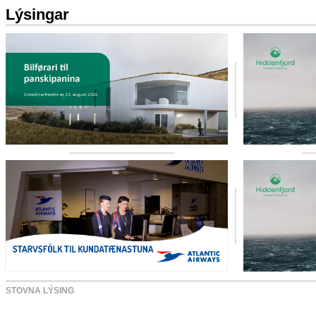
Lýsingar
STOVNA LÝSING