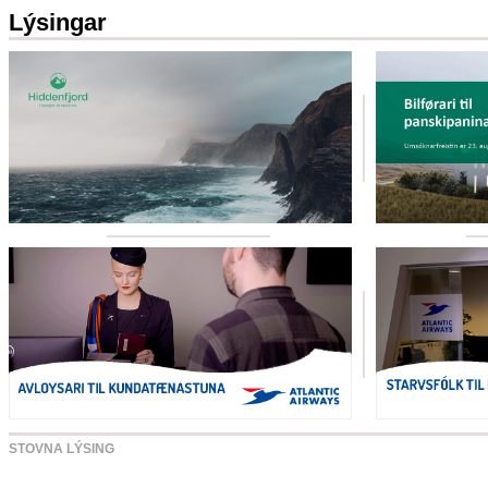
Lýsingar
STOVNA LÝSING