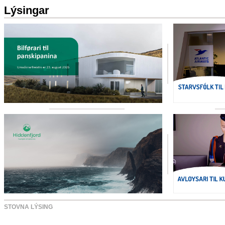
Lýsingar
STOVNA LÝSING