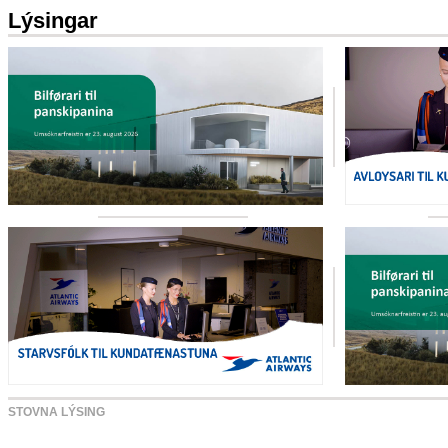
Lýsingar
STOVNA LÝSING