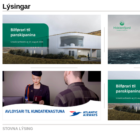
Lýsingar
STOVNA LÝSING