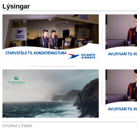
Lýsingar
STOVNA LÝSING