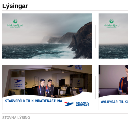
Lýsingar
STOVNA LÝSING