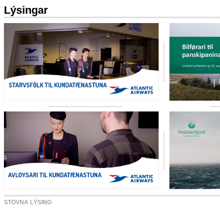
Lýsingar
STOVNA LÝSING