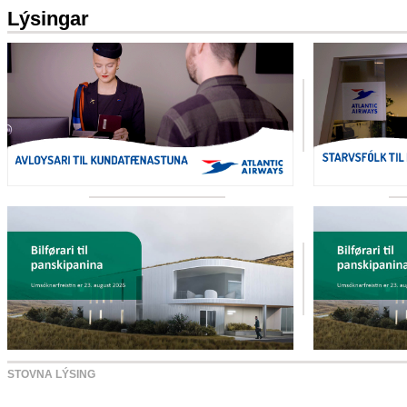
Lýsingar
STOVNA LÝSING