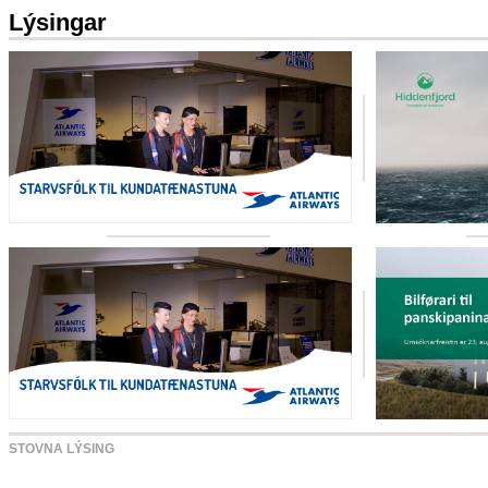
Lýsingar
STOVNA LÝSING