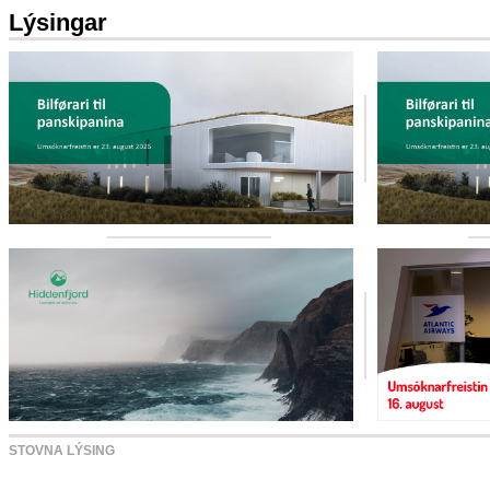
Lýsingar
STOVNA LÝSING