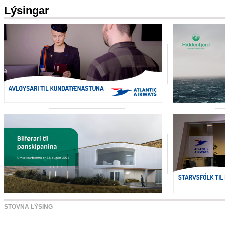
Lýsingar
STOVNA LÝSING