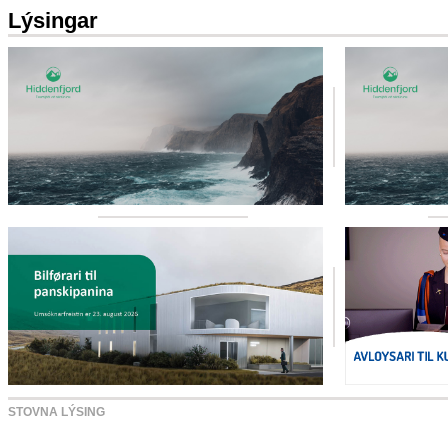
Lýsingar
STOVNA LÝSING