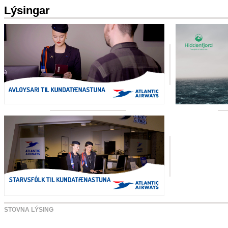
Lýsingar
STOVNA LÝSING