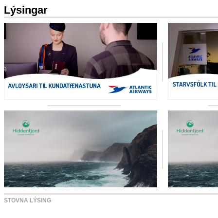
Lýsingar
STOVNA LÝSING