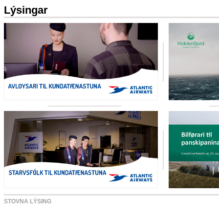
Lýsingar
STOVNA LÝSING