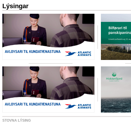
Lýsingar
STOVNA LÝSING