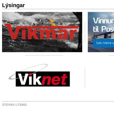
Lýsingar
STOVNA LÝSING