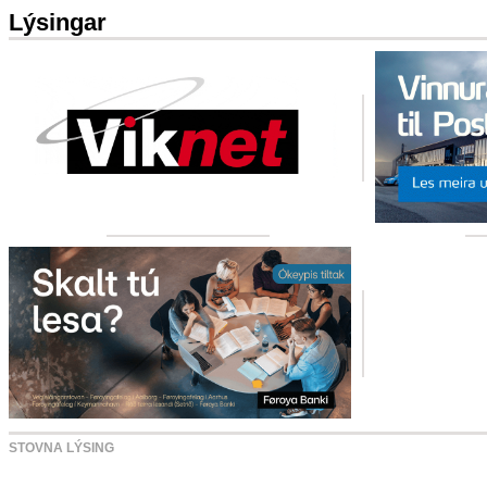
Lýsingar
STOVNA LÝSING