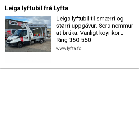
Leiga lyftubil frá Lyfta
Leiga lyftubil til smærri og
størri uppgávur. Sera nemmur
at brúka. Vanligt koyrikort.
Ring 350 550
www.lyfta.fo