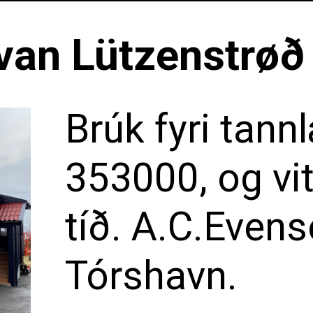
van Lützenstrøð
Brúk fyri tan
353000, og vi
tíð. A.C.Even
Tórshavn.