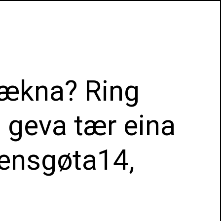
nlækna? Ring
t geva tær eina
sensgøta14,